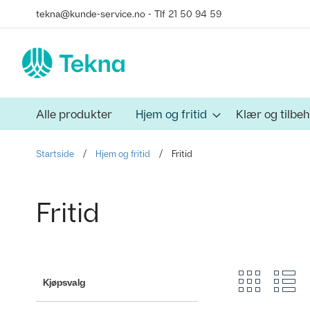
Skip
to
Content
Alle produkter
Hjem og fritid
Klær og tilbe
Startside
Hjem og fritid
Fritid
Fritid
Grid
Lis
View
Kjøpsvalg
as