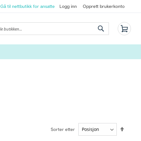
Gå til nettbutikk for ansatte
Logg inn
Opprett brukerkonto
Min H
Søk
Synken
Sorter etter