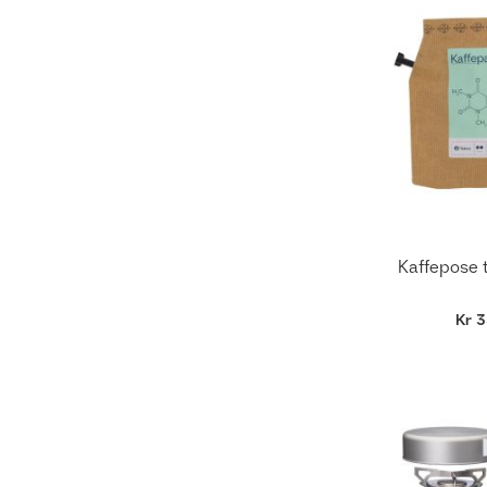
Kaffepose t
Kr 3
Ikke
på
lager