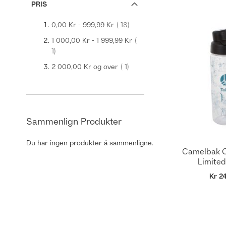
PRIS
produkt
0,00 Kr
-
999,99 Kr
18
1 000,00 Kr
-
1 999,99 Kr
produkt
1
produkt
2 000,00 Kr
og over
1
Sammenlign Produkter
Du har ingen produkter å sammenligne.
Camelbak Ch
Limited
Kr 2
Ikke
på
lager