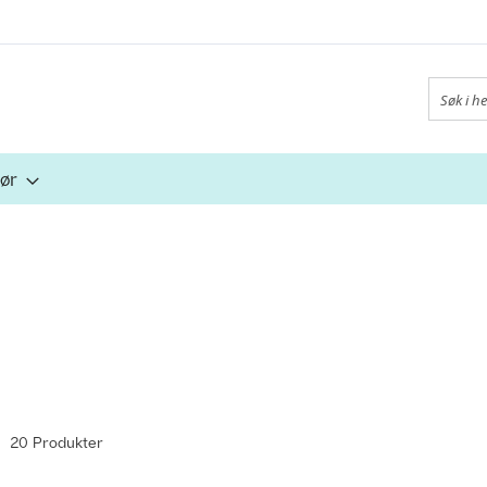
Søk
hør
te
20
Produkter