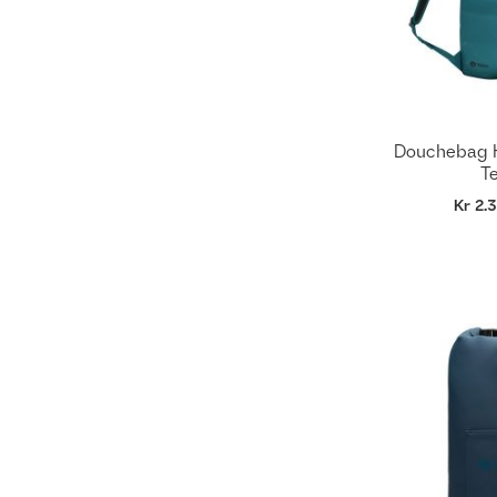
Douchebag H
Te
Kr 2.