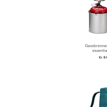
Gassbrenner
essential
Kr 8