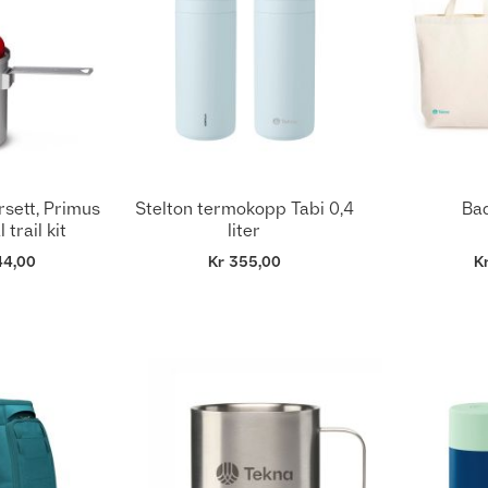
sett, Primus
Stelton termokopp Tabi 0,4
Ba
 trail kit
liter
44,00
Kr 355,00
K