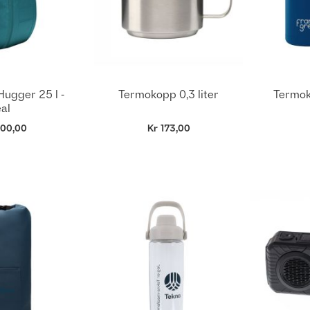
ugger 25 l -
Termokopp 0,3 liter
Termok
al
300,00
Kr 173,00