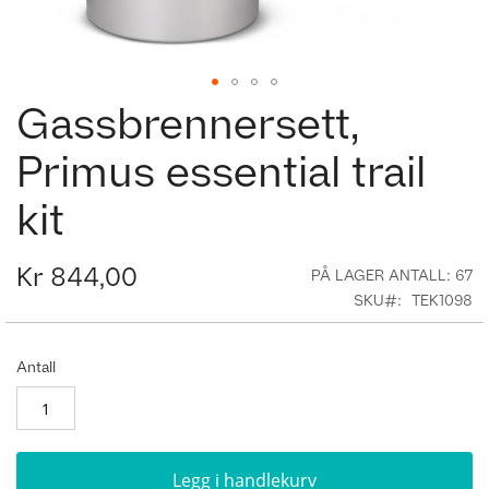
Gassbrennersett,
Skip
to
the
Primus essential trail
beginning
of
kit
the
images
gallery
Kr 844,00
PÅ LAGER ANTALL:
67
SKU
TEK1098
Antall
Legg i handlekurv